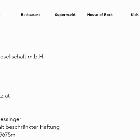
r
Restaurant
Supermarkt
House of Rock
Kids
esellschaft m.b.H.
z.at
ressinger
mit beschränkter Haftung
09675m