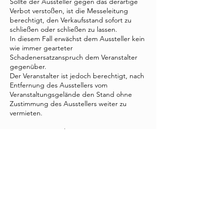
Sollte der Aussteller gegen das derartige
Verbot verstoßen, ist die Messeleitung
berechtigt, den Verkaufsstand sofort zu
schließen oder schließen zu lassen.
In diesem Fall erwächst dem Aussteller kein
wie immer gearteter
Schadenersatzanspruch dem Veranstalter
gegenüber.
Der Veranstalter ist jedoch berechtigt, nach
Entfernung des Ausstellers vom
Veranstaltungsgelände den Stand ohne
Zustimmung des Ausstellers weiter zu
vermieten.
X.) Entertainmentbeiträge
Sämtliche Aktivitäten wie insbesondere
Musikshows und Tanzeinlagen, sowie
Unterhaltungsprogramme,
Filmvorführungen sowie
Sonderveranstaltungen sind mit der
Messeleitung zur Anmeldung zur
Veranstaltung zeitgerecht abzusprechen.
Sollten zu diesen Veranstaltungen
gesonderte Genehmigungen eingeholt